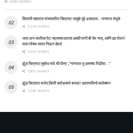
34505 SHARES
शिवाजी महाराज यांच्यावरील चित्रपट यामुळे पुढे ढकलला – नागराज मंजुळे
21218 SHARES
जात अन जातीचा पेट: म्हाराच्या हातचं आम्ही पाणी बी पेत नाय, आणि ह्या पोरानं
मला त्येंच्या घरात निऊन ठेवलं.
19479 SHARES
झुंड चित्रपट:सुबोध भावे ची पोस्ट ,”नागराज तू आमच्या पिढीचा…”
15835 SHARES
झुंड चित्रपट बजेट:किती करोडमध्ये बनला? आतापर्यँतचे कलेक्शन
15340 SHARES