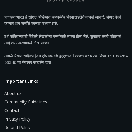
ADVERTISEMENT
जागल्या भारत
हे सोशल मिडियात चळवळींच विश्वासार्हतेने वाचलं जाणारं, शेअर केलं
जाणारं अन चर्चीलं जाणारं माध्यम आहे.
इथं संविधानवादी विवेकी लेखकांना मनमोकळे व्यक्त होता येतं. तुम्हाला काही मांडायचं
आहे तर आमच्याकडे लेख पाठवा
आपले लेखन साहित्य jaaglyaweb@gmail.com वर पाठवा किंवा +91 88284
53346 या नंबरवर व्हाटसेप करा
Important Links
About us
Community Guidelines
Contact
Privacy Policy
Refund Policy