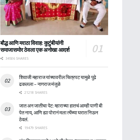
बौद्ध आणि मराठा विवाह: कुटुंबीयांनी
समाजासमोर ठेवला एक अनोखा आदर्श
34506 SHARES
शिवाजी महाराज यांच्यावरील चित्रपट यामुळे पुढे
ढकलला – नागराज मंजुळे
21218 SHARES
जात अन जातीचा पेट: म्हाराच्या हातचं आम्ही पाणी बी
पेत नाय, आणि ह्या पोरानं मला त्येंच्या घरात निऊन
ठेवलं.
19479 SHARES