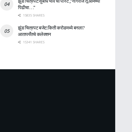
झुंड चित्रपट:सुबोध भावे ची पोस्ट ,”नागराज तू आमच्या
पिढीचा…”
15835 SHARES
झुंड चित्रपट बजेट:किती करोडमध्ये बनला?
आतापर्यँतचे कलेक्शन
15341 SHARES