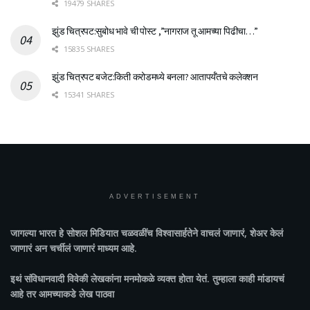
19479 SHARES
झुंड चित्रपट:सुबोध भावे ची पोस्ट ,”नागराज तू आमच्या पिढीचा…”
15835 SHARES
झुंड चित्रपट बजेट:किती करोडमध्ये बनला? आतापर्यँतचे कलेक्शन
15341 SHARES
ADVERTISEMENT
जागल्या भारत
हे सोशल मिडियात चळवळींच विश्वासार्हतेने वाचलं जाणारं, शेअर केलं
जाणारं अन चर्चीलं जाणारं माध्यम आहे.
इथं संविधानवादी विवेकी लेखकांना मनमोकळे व्यक्त होता येतं. तुम्हाला काही मांडायचं
आहे तर आमच्याकडे लेख पाठवा