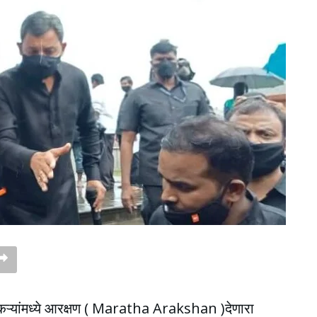
कऱ्यांमध्ये आरक्षण ( Maratha Arakshan )देणारा