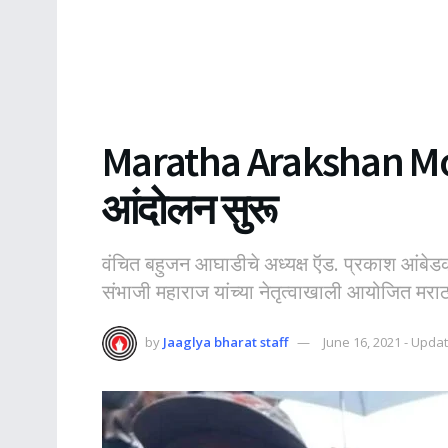
Maratha Arakshan Mo
आंदोलन सुरू
वंचित बहुजन आघाडीचे अध्यक्ष ऍड. प्रकाश आंबेडक
संभाजी महाराज यांच्या नेतृत्वाखाली आयोजित मरा
by
Jaaglya bharat staff
June 16, 2021 - Updat