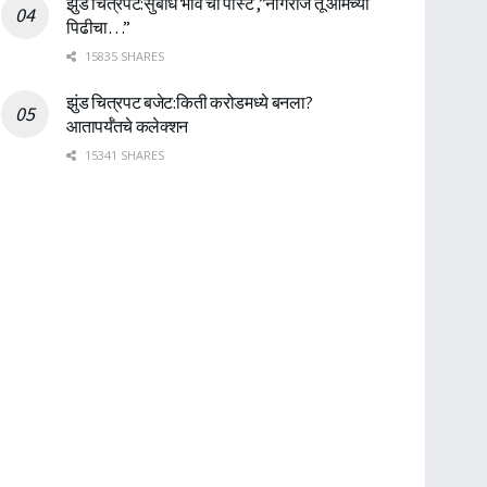
झुंड चित्रपट:सुबोध भावे ची पोस्ट ,”नागराज तू आमच्या
पिढीचा…”
15835 SHARES
झुंड चित्रपट बजेट:किती करोडमध्ये बनला?
आतापर्यँतचे कलेक्शन
15341 SHARES