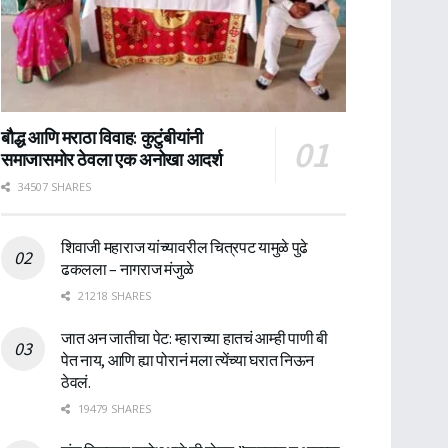
बौद्ध आणि मराठा विवाह: कुटुंबीयांनी
समाजासमोर ठेवला एक अनोखा आदर्श
34507 SHARES
शिवाजी महाराज यांच्यावरील चित्रपट यामुळे पुढे
ढकलला – नागराज मंजुळे
21218 SHARES
जात अन जातीचा पेट: म्हाराच्या हातचं आम्ही पाणी बी
पेत नाय, आणि ह्या पोरानं मला त्येंच्या घरात निऊन
ठेवलं.
19479 SHARES