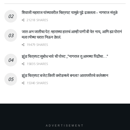
शिवाजी महाराज यांच्यावरील चित्रपट यामुळे पुढे ढकलला – नागराज मंजुळे
21218 SHARES
जात अन जातीचा पेट: म्हाराच्या हातचं आम्ही पाणी बी पेत नाय, आणि ह्या पोरानं
मला त्येंच्या घरात निऊन ठेवलं.
19479 SHARES
झुंड चित्रपट:सुबोध भावे ची पोस्ट ,”नागराज तू आमच्या पिढीचा…”
15835 SHARES
झुंड चित्रपट बजेट:किती करोडमध्ये बनला? आतापर्यँतचे कलेक्शन
15340 SHARES
ADVERTISEMENT