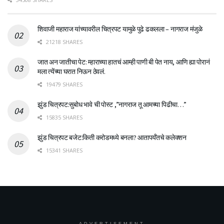
शिवाजी महाराज यांच्यावरील चित्रपट यामुळे पुढे ढकलला – नागराज मंजुळे
21218 SHARES
जात अन जातीचा पेट: म्हाराच्या हातचं आम्ही पाणी बी पेत नाय, आणि ह्या पोरानं
मला त्येंच्या घरात निऊन ठेवलं.
19479 SHARES
झुंड चित्रपट:सुबोध भावे ची पोस्ट ,”नागराज तू आमच्या पिढीचा…”
15835 SHARES
झुंड चित्रपट बजेट:किती करोडमध्ये बनला? आतापर्यँतचे कलेक्शन
15341 SHARES