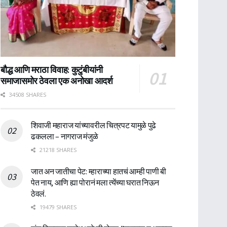
बौद्ध आणि मराठा विवाह: कुटुंबीयांनी
समाजासमोर ठेवला एक अनोखा आदर्श
34508 SHARES
शिवाजी महाराज यांच्यावरील चित्रपट यामुळे पुढे
ढकलला – नागराज मंजुळे
21218 SHARES
जात अन जातीचा पेट: म्हाराच्या हातचं आम्ही पाणी बी
पेत नाय, आणि ह्या पोरानं मला त्येंच्या घरात निऊन
ठेवलं.
19479 SHARES