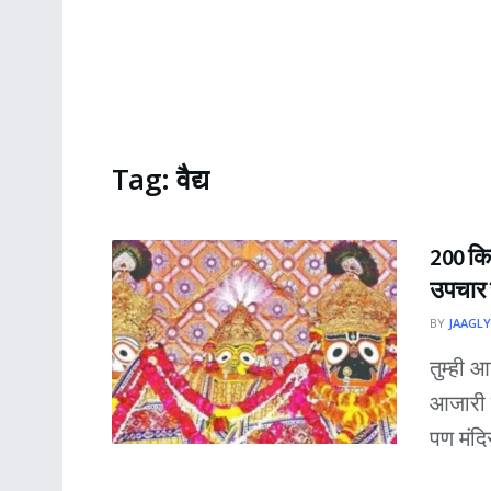
Tag:
वैद्य
200 किल
उपचार 
BY
JAAGLY
तुम्ही 
आजारी 
पण मंदि