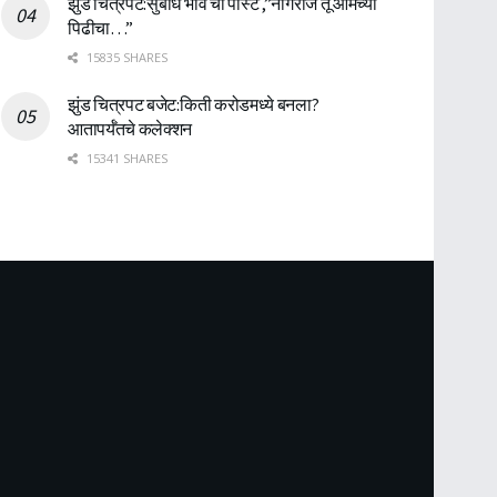
झुंड चित्रपट:सुबोध भावे ची पोस्ट ,”नागराज तू आमच्या
पिढीचा…”
15835 SHARES
झुंड चित्रपट बजेट:किती करोडमध्ये बनला?
आतापर्यँतचे कलेक्शन
15341 SHARES