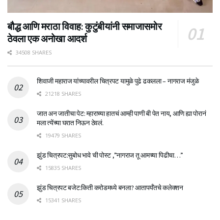
बौद्ध आणि मराठा विवाह: कुटुंबीयांनी समाजासमोर
ठेवला एक अनोखा आदर्श
34508 SHARES
शिवाजी महाराज यांच्यावरील चित्रपट यामुळे पुढे ढकलला – नागराज मंजुळे
21218 SHARES
जात अन जातीचा पेट: म्हाराच्या हातचं आम्ही पाणी बी पेत नाय, आणि ह्या पोरानं
मला त्येंच्या घरात निऊन ठेवलं.
19479 SHARES
झुंड चित्रपट:सुबोध भावे ची पोस्ट ,”नागराज तू आमच्या पिढीचा…”
15835 SHARES
झुंड चित्रपट बजेट:किती करोडमध्ये बनला? आतापर्यँतचे कलेक्शन
15341 SHARES