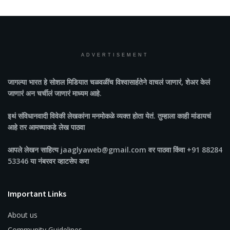
ADVERTISEMENT
जागल्या भारत
हे सोशल मिडियात चळवळींच विश्वासार्हतेने वाचलं जाणारं, शेअर केलं
जाणारं अन चर्चीलं जाणारं माध्यम आहे.
इथं संविधानवादी विवेकी लेखकांना मनमोकळे व्यक्त होता येतं. तुम्हाला काही मांडायचं
आहे तर आमच्याकडे लेख पाठवा
आपले लेखन साहित्य jaaglyaweb@gmail.com वर पाठवा किंवा +91 88284
53346 या नंबरवर व्हाटसेप करा
Important Links
About us
Community Guidelines