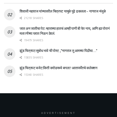
शिवाजी महाराज यांच्यावरील चित्रपट यामुळे पुढे ढकलला – नागराज मंजुळे
21218 SHARES
जात अन जातीचा पेट: म्हाराच्या हातचं आम्ही पाणी बी पेत नाय, आणि ह्या पोरानं
मला त्येंच्या घरात निऊन ठेवलं.
19479 SHARES
झुंड चित्रपट:सुबोध भावे ची पोस्ट ,”नागराज तू आमच्या पिढीचा…”
15835 SHARES
झुंड चित्रपट बजेट:किती करोडमध्ये बनला? आतापर्यँतचे कलेक्शन
15340 SHARES
ADVERTISEMENT