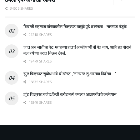
34505 SHARES
शिवाजी महाराज यांच्यावरील चित्रपट यामुळे पुढे ढकलला – नागराज मंजुळे
21218 SHARES
जात अन जातीचा पेट: म्हाराच्या हातचं आम्ही पाणी बी पेत नाय, आणि ह्या पोरानं
मला त्येंच्या घरात निऊन ठेवलं.
19479 SHARES
झुंड चित्रपट:सुबोध भावे ची पोस्ट ,”नागराज तू आमच्या पिढीचा…”
15835 SHARES
झुंड चित्रपट बजेट:किती करोडमध्ये बनला? आतापर्यँतचे कलेक्शन
15340 SHARES