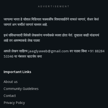
ADVERTISEMENT
जागल्या भारत
हे सोशल मिडियात चळवळींच विश्वासार्हतेने वाचलं जाणारं, शेअर केलं
जाणारं अन चर्चीलं जाणारं माध्यम आहे.
इथं संविधानवादी विवेकी लेखकांना मनमोकळे व्यक्त होता येतं. तुम्हाला काही मांडायचं
आहे तर आमच्याकडे लेख पाठवा
आपले लेखन साहित्य jaaglyaweb@gmail.com वर पाठवा किंवा +91 88284
53346 या नंबरवर व्हाटसेप करा
Important Links
About us
Community Guidelines
Contact
Privacy Policy