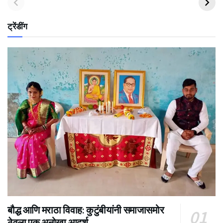
ट्रेंडींग
बौद्ध आणि मराठा विवाह: कुटुंबीयांनी समाजासमोर
ठेवला एक अनोखा आदर्श