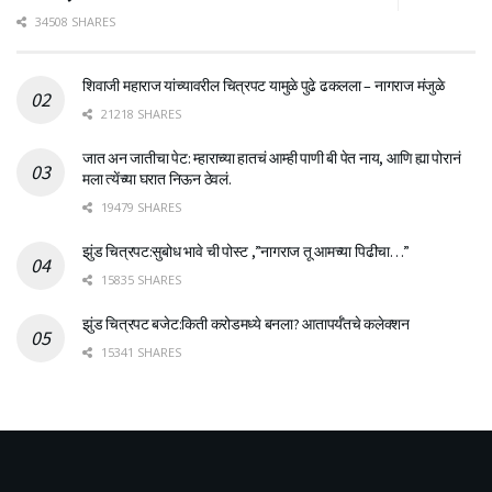
34508 SHARES
शिवाजी महाराज यांच्यावरील चित्रपट यामुळे पुढे ढकलला – नागराज मंजुळे
21218 SHARES
जात अन जातीचा पेट: म्हाराच्या हातचं आम्ही पाणी बी पेत नाय, आणि ह्या पोरानं
मला त्येंच्या घरात निऊन ठेवलं.
19479 SHARES
झुंड चित्रपट:सुबोध भावे ची पोस्ट ,”नागराज तू आमच्या पिढीचा…”
15835 SHARES
झुंड चित्रपट बजेट:किती करोडमध्ये बनला? आतापर्यँतचे कलेक्शन
15341 SHARES