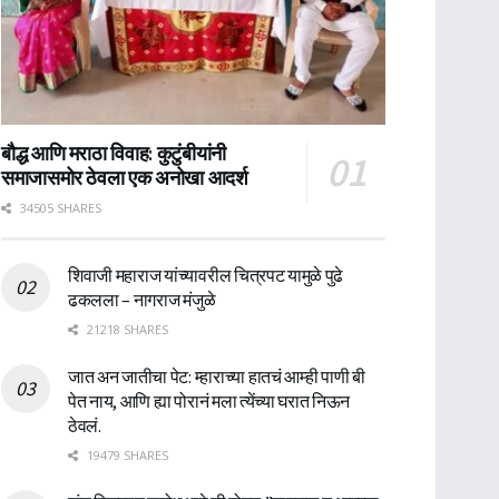
बौद्ध आणि मराठा विवाह: कुटुंबीयांनी
समाजासमोर ठेवला एक अनोखा आदर्श
34505 SHARES
शिवाजी महाराज यांच्यावरील चित्रपट यामुळे पुढे
ढकलला – नागराज मंजुळे
21218 SHARES
जात अन जातीचा पेट: म्हाराच्या हातचं आम्ही पाणी बी
पेत नाय, आणि ह्या पोरानं मला त्येंच्या घरात निऊन
ठेवलं.
19479 SHARES