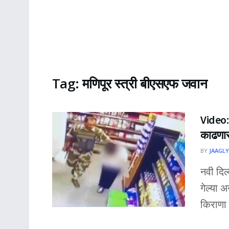
Tag:
मणिपूर स्त्री बीएसएफ जवान
Video:ध
काढणार
BY
JAAGLY
नवी दिल
गेल्या 
किराणा 