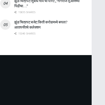
झुंड चित्रपट:सुबोध भावे ची पोस्ट ,”नागराज तू आमच्या
पिढीचा…”
15835 SHARES
झुंड चित्रपट बजेट:किती करोडमध्ये बनला?
आतापर्यँतचे कलेक्शन
15340 SHARES