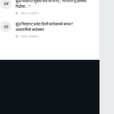
झुंड चित्रपट:सुबोध भावे ची पोस्ट ,”नागराज तू आमच्या
पिढीचा…”
15835 SHARES
झुंड चित्रपट बजेट:किती करोडमध्ये बनला?
आतापर्यँतचे कलेक्शन
15340 SHARES