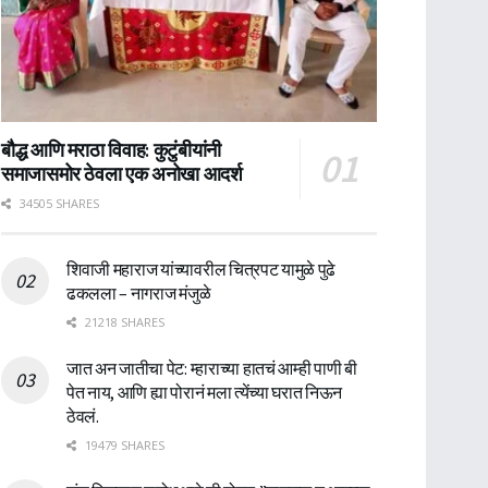
बौद्ध आणि मराठा विवाह: कुटुंबीयांनी
समाजासमोर ठेवला एक अनोखा आदर्श
34505 SHARES
शिवाजी महाराज यांच्यावरील चित्रपट यामुळे पुढे
ढकलला – नागराज मंजुळे
21218 SHARES
जात अन जातीचा पेट: म्हाराच्या हातचं आम्ही पाणी बी
पेत नाय, आणि ह्या पोरानं मला त्येंच्या घरात निऊन
ठेवलं.
19479 SHARES