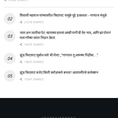
शिवाजी महाराज यांच्यावरील चित्रपट यामुळे पुढे ढकलला – नागराज मंजुळे
21218 SHARES
जात अन जातीचा पेट: म्हाराच्या हातचं आम्ही पाणी बी पेत नाय, आणि ह्या पोरानं
मला त्येंच्या घरात निऊन ठेवलं.
19479 SHARES
झुंड चित्रपट:सुबोध भावे ची पोस्ट ,”नागराज तू आमच्या पिढीचा…”
15835 SHARES
झुंड चित्रपट बजेट:किती करोडमध्ये बनला? आतापर्यँतचे कलेक्शन
15341 SHARES