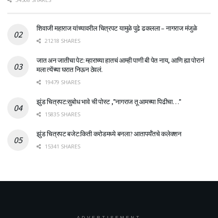
शिवाजी महाराज यांच्यावरील चित्रपट यामुळे पुढे ढकलला – नागराज मंजुळे
21218 SHARES
जात अन जातीचा पेट: म्हाराच्या हातचं आम्ही पाणी बी पेत नाय, आणि ह्या पोरानं
मला त्येंच्या घरात निऊन ठेवलं.
19479 SHARES
झुंड चित्रपट:सुबोध भावे ची पोस्ट ,”नागराज तू आमच्या पिढीचा…”
15835 SHARES
झुंड चित्रपट बजेट:किती करोडमध्ये बनला? आतापर्यँतचे कलेक्शन
15341 SHARES