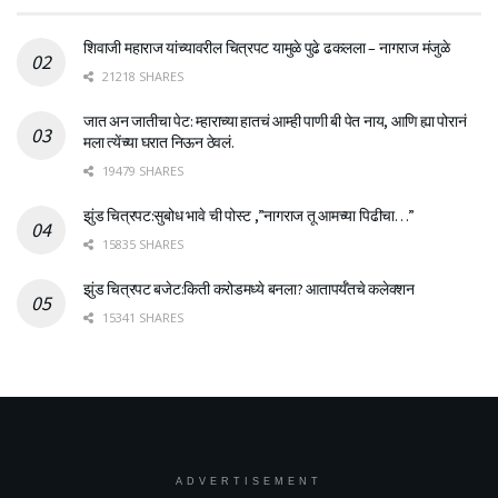
शिवाजी महाराज यांच्यावरील चित्रपट यामुळे पुढे ढकलला – नागराज मंजुळे
21218 SHARES
जात अन जातीचा पेट: म्हाराच्या हातचं आम्ही पाणी बी पेत नाय, आणि ह्या पोरानं
मला त्येंच्या घरात निऊन ठेवलं.
19479 SHARES
झुंड चित्रपट:सुबोध भावे ची पोस्ट ,”नागराज तू आमच्या पिढीचा…”
15835 SHARES
झुंड चित्रपट बजेट:किती करोडमध्ये बनला? आतापर्यँतचे कलेक्शन
15341 SHARES
ADVERTISEMENT