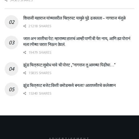
शिवाजी महाराज यांच्यावरील चित्रपट यामुळे पुढे ढकलला – नागराज मंजुळे
21218 SHARES
जात अन जातीचा पेट: म्हाराच्या हातचं आम्ही पाणी बी पेत नाय, आणि ह्या पोरानं
मला त्येंच्या घरात निऊन ठेवलं.
19479 SHARES
झुंड चित्रपट:सुबोध भावे ची पोस्ट ,”नागराज तू आमच्या पिढीचा…”
15835 SHARES
झुंड चित्रपट बजेट:किती करोडमध्ये बनला? आतापर्यँतचे कलेक्शन
15340 SHARES