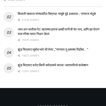
शिवाजी महाराज यांच्यावरील चित्रपट यामुळे पुढे ढकलला – नागराज मंजुळे
21218 SHARES
जात अन जातीचा पेट: म्हाराच्या हातचं आम्ही पाणी बी पेत नाय, आणि ह्या पोरानं
मला त्येंच्या घरात निऊन ठेवलं.
19479 SHARES
झुंड चित्रपट:सुबोध भावे ची पोस्ट ,”नागराज तू आमच्या पिढीचा…”
15835 SHARES
झुंड चित्रपट बजेट:किती करोडमध्ये बनला? आतापर्यँतचे कलेक्शन
15341 SHARES