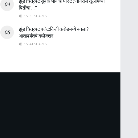
झुंड चित्रपट:सुबोध भावे ची पोस्ट ,”नागराज तू आमच्या
पिढीचा…”
15835 SHARES
झुंड चित्रपट बजेट:किती करोडमध्ये बनला?
आतापर्यँतचे कलेक्शन
15341 SHARES