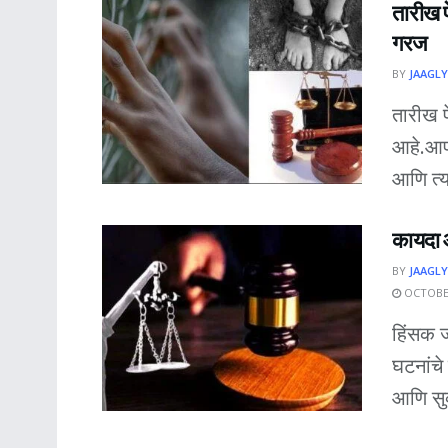
तारीख प
गरज
BY
JAAGLY
तारीख प
आहे.आपल
आणि त्या
कायदा आ
BY
JAAGLY
OCTOBER
हिंसक जम
घटनांचे
आणि सुव