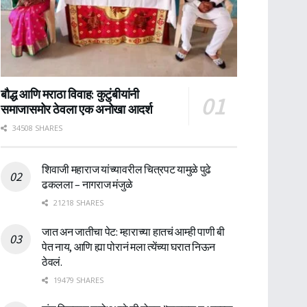
बौद्ध आणि मराठा विवाह: कुटुंबीयांनी
समाजासमोर ठेवला एक अनोखा आदर्श
34508 SHARES
शिवाजी महाराज यांच्यावरील चित्रपट यामुळे पुढे
ढकलला – नागराज मंजुळे
21218 SHARES
जात अन जातीचा पेट: म्हाराच्या हातचं आम्ही पाणी बी
पेत नाय, आणि ह्या पोरानं मला त्येंच्या घरात निऊन
ठेवलं.
19479 SHARES