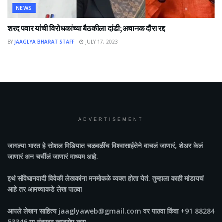
NEWS
शरद पवार यांची विरोधकांच्या बैठकीला दांडी;अचानक दौरा रद्द
BY
JAAGLYA BHARAT STAFF
JULY 17, 2023
ADVERTISEMENT
जागल्या भारत
हे सोशल मिडियात चळवळींच विश्वासार्हतेने वाचलं जाणारं, शेअर केलं
जाणारं अन चर्चीलं जाणारं माध्यम आहे.
इथं संविधानवादी विवेकी लेखकांना मनमोकळे व्यक्त होता येतं. तुम्हाला काही मांडायचं
आहे तर आमच्याकडे लेख पाठवा
आपले लेखन साहित्य jaaglyaweb@gmail.com वर पाठवा किंवा +91 88284
53346 या नंबरवर व्हाटसेप करा