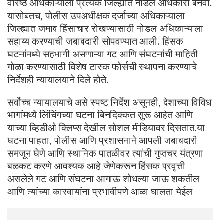
वरिष्ठ अधिकाऱ्याला प्रत्येक जिल्ह्यात नोडल अधिकारी बनवा.
यासोबतच, पोलीस उपअधीक्षक दर्जाच्या अधिकाऱ्याला
जिल्ह्यात जमाव हिंसाचार रोखण्यासाठी नोडल अधिकाऱ्याला
सहाय्य करण्याची जबाबदारी सोपवण्यात आली. हिंसक
घटनांमध्ये सहभागी असणाऱ्या गट आणि संघटनांची माहिती
गोळा करण्यासाठी विशेष टास्क फोर्सची स्थापना करण्याचे
निर्देशही न्यायालयाने दिले होते.
सर्वोच्च न्यायालयाचे असे स्पष्ट निर्देश असूनही, देशाच्या विविध
भागांमध्ये लिंचिंगच्या घटना बिनदिक्कत सुरू आहेत आणि
याच्या व्हिडीओ क्लिप्स देखील सोशल मीडियावर दिसतात.या
घटना पाहता, पोलीस आणि प्रशासनाने आपली जबाबदारी
समजून घेणे आणि स्थानिक पातळीवर त्यांची गुप्तचर यंत्रणा
बळकट करणे आवश्यक आहे जेणेकरून हिंसक प्रवृत्ती
असलेले गट आणि संघटना आगाऊ शोधल्या जाऊ शकतील
आणि त्यांच्या कारवायांना प्रभावीपणे आळा घालता येईल.