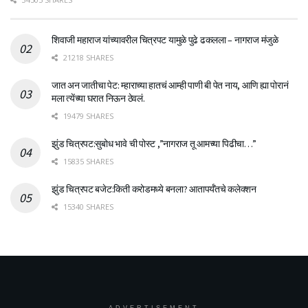
शिवाजी महाराज यांच्यावरील चित्रपट यामुळे पुढे ढकलला – नागराज मंजुळे
21218 SHARES
जात अन जातीचा पेट: म्हाराच्या हातचं आम्ही पाणी बी पेत नाय, आणि ह्या पोरानं
मला त्येंच्या घरात निऊन ठेवलं.
19479 SHARES
झुंड चित्रपट:सुबोध भावे ची पोस्ट ,”नागराज तू आमच्या पिढीचा…”
15835 SHARES
झुंड चित्रपट बजेट:किती करोडमध्ये बनला? आतापर्यँतचे कलेक्शन
15340 SHARES