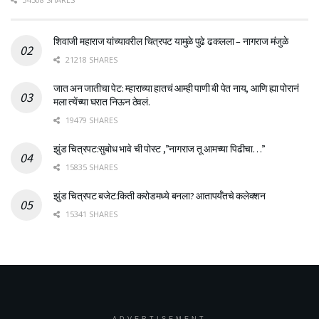
शिवाजी महाराज यांच्यावरील चित्रपट यामुळे पुढे ढकलला – नागराज मंजुळे
21218 SHARES
जात अन जातीचा पेट: म्हाराच्या हातचं आम्ही पाणी बी पेत नाय, आणि ह्या पोरानं
मला त्येंच्या घरात निऊन ठेवलं.
19479 SHARES
झुंड चित्रपट:सुबोध भावे ची पोस्ट ,”नागराज तू आमच्या पिढीचा…”
15835 SHARES
झुंड चित्रपट बजेट:किती करोडमध्ये बनला? आतापर्यँतचे कलेक्शन
15341 SHARES