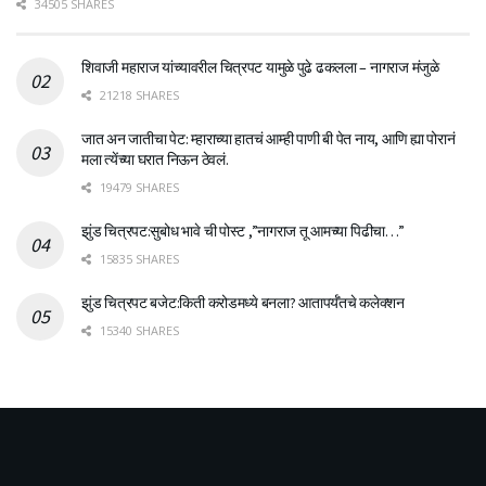
34505 SHARES
शिवाजी महाराज यांच्यावरील चित्रपट यामुळे पुढे ढकलला – नागराज मंजुळे
21218 SHARES
जात अन जातीचा पेट: म्हाराच्या हातचं आम्ही पाणी बी पेत नाय, आणि ह्या पोरानं
मला त्येंच्या घरात निऊन ठेवलं.
19479 SHARES
झुंड चित्रपट:सुबोध भावे ची पोस्ट ,”नागराज तू आमच्या पिढीचा…”
15835 SHARES
झुंड चित्रपट बजेट:किती करोडमध्ये बनला? आतापर्यँतचे कलेक्शन
15340 SHARES