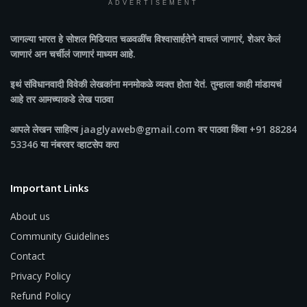
ADVERTISEMENT
जागल्या भारत
हे सोशल मिडियात चळवळींच विश्वासार्हतेने वाचलं जाणारं, शेअर केलं
जाणारं अन चर्चीलं जाणारं माध्यम आहे.
इथं संविधानवादी विवेकी लेखकांना मनमोकळे व्यक्त होता येतं. तुम्हाला काही मांडायचं
आहे तर आमच्याकडे लेख पाठवा
आपले लेखन साहित्य jaaglyaweb@gmail.com वर पाठवा किंवा +91 88284
53346 या नंबरवर व्हाटसेप करा
Important Links
About us
Community Guidelines
Contact
Privacy Policy
Refund Policy