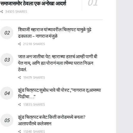
समाजासमोर ठेवला एक अनोखा आदर्श
34505 SHARES
शिवाजी महाराज यांच्यावरील चित्रपट यामुळे पुढे
ढकलला – नागराज मंजुळे
21218 SHARES
जात अन जातीचा पेट: म्हाराच्या हातचं आम्ही पाणी बी
पेत नाय, आणि ह्या पोरानं मला त्येंच्या घरात निऊन
ठेवलं.
19479 SHARES
झुंड चित्रपट:सुबोध भावे ची पोस्ट ,”नागराज तू आमच्या
पिढीचा…”
15835 SHARES
झुंड चित्रपट बजेट:किती करोडमध्ये बनला?
आतापर्यँतचे कलेक्शन
15340 SHARES