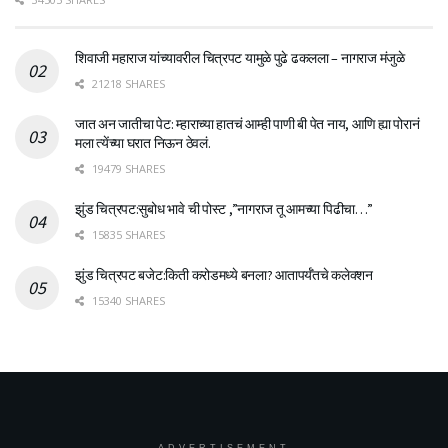
शिवाजी महाराज यांच्यावरील चित्रपट यामुळे पुढे ढकलला – नागराज मंजुळे
21218 SHARES
जात अन जातीचा पेट: म्हाराच्या हातचं आम्ही पाणी बी पेत नाय, आणि ह्या पोरानं
मला त्येंच्या घरात निऊन ठेवलं.
19479 SHARES
झुंड चित्रपट:सुबोध भावे ची पोस्ट ,”नागराज तू आमच्या पिढीचा…”
15835 SHARES
झुंड चित्रपट बजेट:किती करोडमध्ये बनला? आतापर्यँतचे कलेक्शन
15340 SHARES