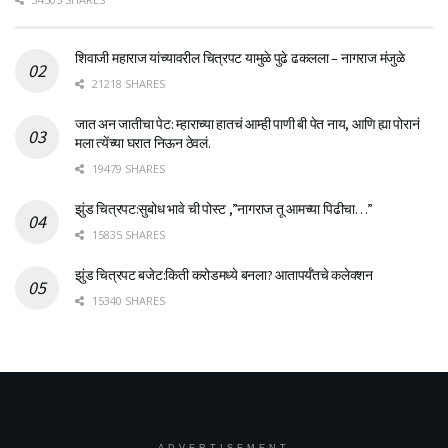
शिवाजी महाराज यांच्यावरील चित्रपट यामुळे पुढे ढकलला – नागराज मंजुळे
21218 SHARES
जात अन जातीचा पेट: म्हाराच्या हातचं आम्ही पाणी बी पेत नाय, आणि ह्या पोरानं
मला त्येंच्या घरात निऊन ठेवलं.
19479 SHARES
झुंड चित्रपट:सुबोध भावे ची पोस्ट ,”नागराज तू आमच्या पिढीचा…”
15835 SHARES
झुंड चित्रपट बजेट:किती करोडमध्ये बनला? आतापर्यँतचे कलेक्शन
15340 SHARES