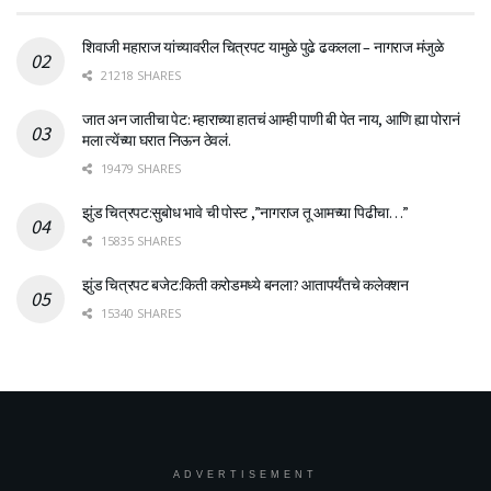
शिवाजी महाराज यांच्यावरील चित्रपट यामुळे पुढे ढकलला – नागराज मंजुळे
21218 SHARES
जात अन जातीचा पेट: म्हाराच्या हातचं आम्ही पाणी बी पेत नाय, आणि ह्या पोरानं
मला त्येंच्या घरात निऊन ठेवलं.
19479 SHARES
झुंड चित्रपट:सुबोध भावे ची पोस्ट ,”नागराज तू आमच्या पिढीचा…”
15835 SHARES
झुंड चित्रपट बजेट:किती करोडमध्ये बनला? आतापर्यँतचे कलेक्शन
15340 SHARES
ADVERTISEMENT