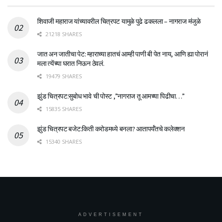
शिवाजी महाराज यांच्यावरील चित्रपट यामुळे पुढे ढकलला – नागराज मंजुळे
21218 SHARES
जात अन जातीचा पेट: म्हाराच्या हातचं आम्ही पाणी बी पेत नाय, आणि ह्या पोरानं
मला त्येंच्या घरात निऊन ठेवलं.
19479 SHARES
झुंड चित्रपट:सुबोध भावे ची पोस्ट ,”नागराज तू आमच्या पिढीचा…”
15835 SHARES
झुंड चित्रपट बजेट:किती करोडमध्ये बनला? आतापर्यँतचे कलेक्शन
15340 SHARES
ADVERTISEMENT