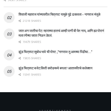
शिवाजी महाराज यांच्यावरील चित्रपट यामुळे पुढे ढकलला – नागराज मंजुळे
21218 SHARES
जात अन जातीचा पेट: म्हाराच्या हातचं आम्ही पाणी बी पेत नाय, आणि ह्या पोरानं
मला त्येंच्या घरात निऊन ठेवलं.
19479 SHARES
झुंड चित्रपट:सुबोध भावे ची पोस्ट ,”नागराज तू आमच्या पिढीचा…”
15835 SHARES
झुंड चित्रपट बजेट:किती करोडमध्ये बनला? आतापर्यँतचे कलेक्शन
15341 SHARES