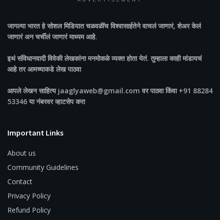
ADVERTISEMENT
जागल्या भारत
हे सोशल मिडियात चळवळींच विश्वासार्हतेने वाचलं जाणारं, शेअर केलं
जाणारं अन चर्चीलं जाणारं माध्यम आहे.
इथं संविधानवादी विवेकी लेखकांना मनमोकळे व्यक्त होता येतं. तुम्हाला काही मांडायचं
आहे तर आमच्याकडे लेख पाठवा
आपले लेखन साहित्य jaaglyaweb@gmail.com वर पाठवा किंवा +91 88284
53346 या नंबरवर व्हाटसेप करा
Important Links
About us
Community Guidelines
Contact
Privacy Policy
Refund Policy