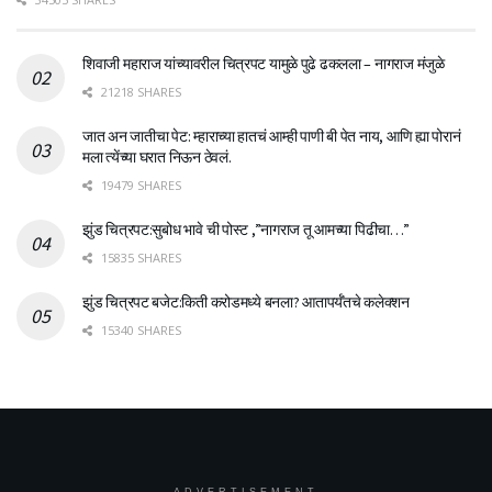
शिवाजी महाराज यांच्यावरील चित्रपट यामुळे पुढे ढकलला – नागराज मंजुळे
21218 SHARES
जात अन जातीचा पेट: म्हाराच्या हातचं आम्ही पाणी बी पेत नाय, आणि ह्या पोरानं
मला त्येंच्या घरात निऊन ठेवलं.
19479 SHARES
झुंड चित्रपट:सुबोध भावे ची पोस्ट ,”नागराज तू आमच्या पिढीचा…”
15835 SHARES
झुंड चित्रपट बजेट:किती करोडमध्ये बनला? आतापर्यँतचे कलेक्शन
15340 SHARES