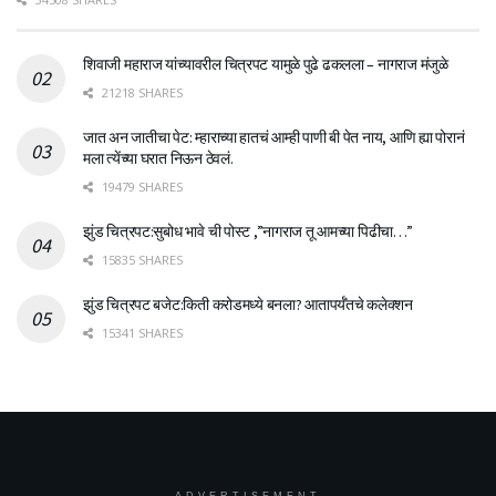
शिवाजी महाराज यांच्यावरील चित्रपट यामुळे पुढे ढकलला – नागराज मंजुळे
21218 SHARES
जात अन जातीचा पेट: म्हाराच्या हातचं आम्ही पाणी बी पेत नाय, आणि ह्या पोरानं
मला त्येंच्या घरात निऊन ठेवलं.
19479 SHARES
झुंड चित्रपट:सुबोध भावे ची पोस्ट ,”नागराज तू आमच्या पिढीचा…”
15835 SHARES
झुंड चित्रपट बजेट:किती करोडमध्ये बनला? आतापर्यँतचे कलेक्शन
15341 SHARES