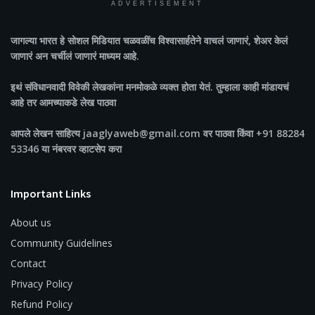
ADVERTISEMENT
जागल्या भारत
हे सोशल मिडियात चळवळींच विश्वासार्हतेने वाचलं जाणारं, शेअर केलं
जाणारं अन चर्चीलं जाणारं माध्यम आहे.
इथं संविधानवादी विवेकी लेखकांना मनमोकळे व्यक्त होता येतं. तुम्हाला काही मांडायचं
आहे तर आमच्याकडे लेख पाठवा
आपले लेखन साहित्य jaaglyaweb@gmail.com वर पाठवा किंवा +91 88284
53346 या नंबरवर व्हाटसेप करा
Important Links
About us
Community Guidelines
Contact
Privacy Policy
Refund Policy