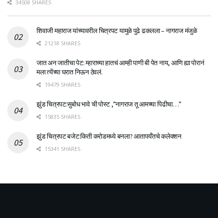
34508 SHARES
शिवाजी महाराज यांच्यावरील चित्रपट यामुळे पुढे ढकलला – नागराज मंजुळे
21218 SHARES
जात अन जातीचा पेट: म्हाराच्या हातचं आम्ही पाणी बी पेत नाय, आणि ह्या पोरानं
मला त्येंच्या घरात निऊन ठेवलं.
19479 SHARES
झुंड चित्रपट:सुबोध भावे ची पोस्ट ,”नागराज तू आमच्या पिढीचा…”
15835 SHARES
झुंड चित्रपट बजेट:किती करोडमध्ये बनला? आतापर्यँतचे कलेक्शन
15341 SHARES