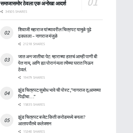
समाजासमोर ठेवला एक अनोखा आदर्श
34505 SHARES
शिवाजी महाराज यांच्यावरील चित्रपट यामुळे पुढे
ढकलला – नागराज मंजुळे
21218 SHARES
जात अन जातीचा पेट: म्हाराच्या हातचं आम्ही पाणी बी
पेत नाय, आणि ह्या पोरानं मला त्येंच्या घरात निऊन
ठेवलं.
19479 SHARES
झुंड चित्रपट:सुबोध भावे ची पोस्ट ,”नागराज तू आमच्या
पिढीचा…”
15835 SHARES
झुंड चित्रपट बजेट:किती करोडमध्ये बनला?
आतापर्यँतचे कलेक्शन
15340 SHARES