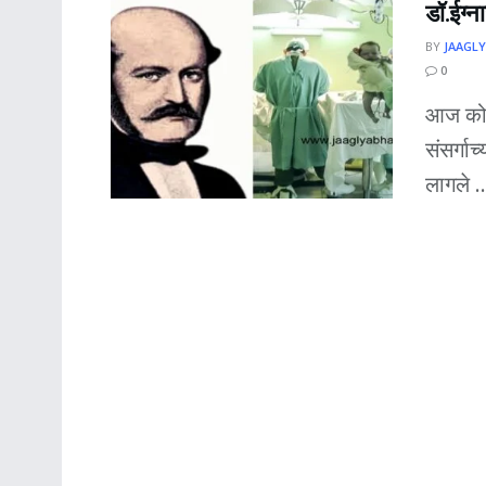
डॉ.ईग्न
BY
JAAGLY
0
आज कोव
संसर्गा
लागले ..