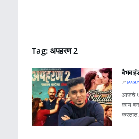
Tag:
अपहरण 2
वैभव हंड
BY
JAAGLY
आजचे ध
काय बना
करतात. 