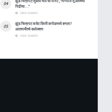
झुंड चित्रपट:सुबोध भावे ची पोस्ट ,”नागराज तू आमच्या
पिढीचा…”
15835 SHARES
झुंड चित्रपट बजेट:किती करोडमध्ये बनला?
आतापर्यँतचे कलेक्शन
15341 SHARES