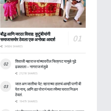
बौद्ध आणि मराठा विवाह: कुटुंबीयांनी
समाजासमोर ठेवला एक अनोखा आदर्श
34506 SHARES
शिवाजी महाराज यांच्यावरील चित्रपट यामुळे पुढे
ढकलला – नागराज मंजुळे
21218 SHARES
जात अन जातीचा पेट: म्हाराच्या हातचं आम्ही पाणी बी
पेत नाय, आणि ह्या पोरानं मला त्येंच्या घरात निऊन
ठेवलं.
19479 SHARES