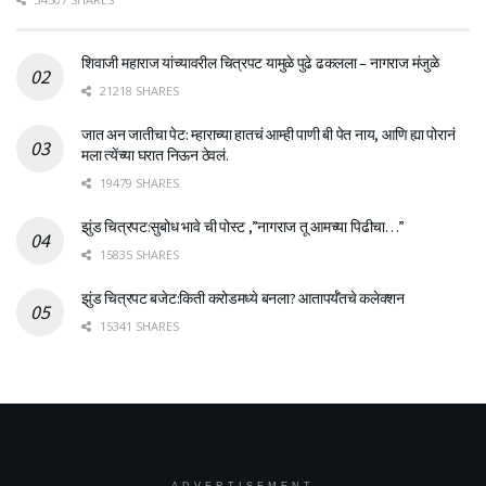
शिवाजी महाराज यांच्यावरील चित्रपट यामुळे पुढे ढकलला – नागराज मंजुळे
21218 SHARES
जात अन जातीचा पेट: म्हाराच्या हातचं आम्ही पाणी बी पेत नाय, आणि ह्या पोरानं
मला त्येंच्या घरात निऊन ठेवलं.
19479 SHARES
झुंड चित्रपट:सुबोध भावे ची पोस्ट ,”नागराज तू आमच्या पिढीचा…”
15835 SHARES
झुंड चित्रपट बजेट:किती करोडमध्ये बनला? आतापर्यँतचे कलेक्शन
15341 SHARES