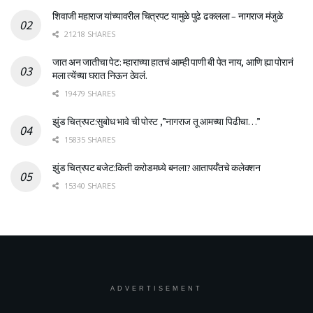
शिवाजी महाराज यांच्यावरील चित्रपट यामुळे पुढे ढकलला – नागराज मंजुळे
21218 SHARES
जात अन जातीचा पेट: म्हाराच्या हातचं आम्ही पाणी बी पेत नाय, आणि ह्या पोरानं
मला त्येंच्या घरात निऊन ठेवलं.
19479 SHARES
झुंड चित्रपट:सुबोध भावे ची पोस्ट ,”नागराज तू आमच्या पिढीचा…”
15835 SHARES
झुंड चित्रपट बजेट:किती करोडमध्ये बनला? आतापर्यँतचे कलेक्शन
15340 SHARES
ADVERTISEMENT