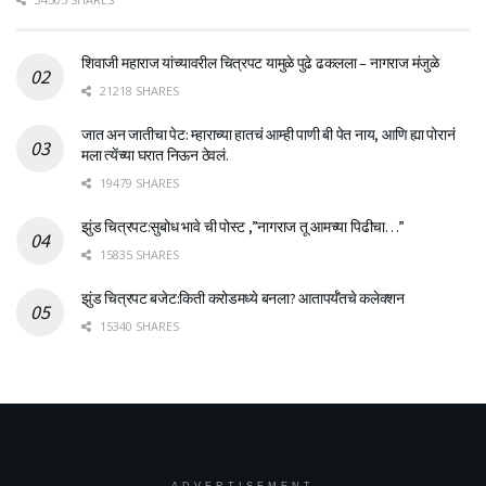
शिवाजी महाराज यांच्यावरील चित्रपट यामुळे पुढे ढकलला – नागराज मंजुळे
21218 SHARES
जात अन जातीचा पेट: म्हाराच्या हातचं आम्ही पाणी बी पेत नाय, आणि ह्या पोरानं
मला त्येंच्या घरात निऊन ठेवलं.
19479 SHARES
झुंड चित्रपट:सुबोध भावे ची पोस्ट ,”नागराज तू आमच्या पिढीचा…”
15835 SHARES
झुंड चित्रपट बजेट:किती करोडमध्ये बनला? आतापर्यँतचे कलेक्शन
15340 SHARES