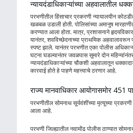
न्यायदंडाधिकाऱ्यांच्या अहवालातील धक्
परभणीतील हिंसाचार प्रकरणी न्यायालयीन कोठडीत असल
खळबळ उडाली होती. पोलिसांच्या अमानुष मारहाणीत स
करण्यात आला होता. मात्र, प्रशासनाने हृदयविकाराच
यानंतर, शवविच्छेदनाच्या प्राथमिक अहवालावरून पोलि
स्पष्ट झाले. यानंतर परभणीत एका पोलीस अधिकाऱ्य
घटना घडल्यानंतर जवळपास सुमारे दोन महिन्यांनं
न्यायदंडाधिकाऱ्यांच्या चौकशी अहवालातून धक्काद
कारवाई होते हे पाहणे महत्त्वाचे ठरणार आहे.
राज्य मानवाधिकार आयोगासमोर 451 प
परभणीतील सोमनाथ सूर्यवंशींच्या मृत्यूच्या प्रकरण
आला आहे.
परभणी जिल्ह्यातील नवामोंढ पोलीस ठाण्यात सोमनाथ