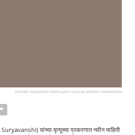
somnath-suryavanshi-death-police-custody-parbhani-maharashtra
Suryavanshi) यांच्या मृत्यूच्या प्रकरणात नवीन माहिती