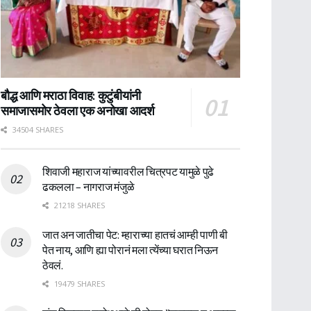
बौद्ध आणि मराठा विवाह: कुटुंबीयांनी
समाजासमोर ठेवला एक अनोखा आदर्श
34504 SHARES
शिवाजी महाराज यांच्यावरील चित्रपट यामुळे पुढे
ढकलला – नागराज मंजुळे
21218 SHARES
जात अन जातीचा पेट: म्हाराच्या हातचं आम्ही पाणी बी
पेत नाय, आणि ह्या पोरानं मला त्येंच्या घरात निऊन
ठेवलं.
19479 SHARES