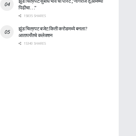
झुंड चित्रपट:सुबोध भावे ची पोस्ट ,”नागराज तू आमच्या
पिढीचा…”
15835 SHARES
झुंड चित्रपट बजेट:किती करोडमध्ये बनला?
आतापर्यँतचे कलेक्शन
15340 SHARES