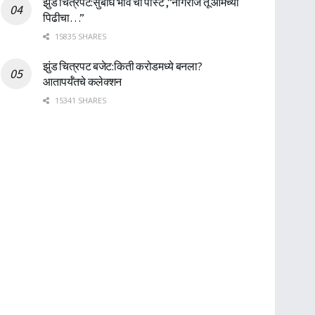
झुंड चित्रपट:सुबोध भावे ची पोस्ट ,”नागराज तू आमच्या
पिढीचा…”
15835 SHARES
झुंड चित्रपट बजेट:किती करोडमध्ये बनला?
आतापर्यँतचे कलेक्शन
15341 SHARES