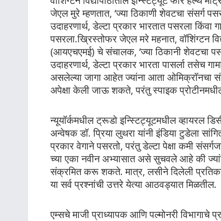
वॉशिंग्टन विद्यापीठातील इन्स्टिट्यूट फॉर हेल्थ म
जेएल मुरे म्हणतात, ‘ज्या ठिकाणी शेवटचा संसर्ग पसर
उदाहरणार्थ, डेल्टा प्रकार भारतात पसरला किंवा गाम
पसरला.ख्रिस्तोफर जेएल मरे महनात, वॉशिंग्टन विद्या
(आयएचएमई) चे संचालक, ‘ज्या ठिकानी शेवटचा पसर
उदाहरणार्थ, डेल्टा प्रकार भारता पासर्ला तसेच गा
असलेल्या जागा आहेत ज्यांना आता ओमिक्रॉनचा संस
अपेक्षा केली जाऊ शकते, परंतु स्पाइक प्रोटीनमधील स
न्यूयॉर्कमधील ट्रूडो इन्स्टिट्यूटमधील व्हायरल ड
अन्वेषक डॉ. प्रिया लुथरा यांनी इंडिया टुडेला सा
प्रकार वेगाने पसरतो, परंतु डेल्टा पेक्षा कमी सं
च्या एका नवीन अभ्यासात असे सुचवले आहे की ज्या
संक्रमित करू शकते. मात्र, लसीने दिलेली प्रतिक
या सर्व प्रश्नांची उत्तरे येत्या आठवड्यात मिळतील.
एम्सचे माजी प्राध्यापक आणि पल्मोनरी विभागाचे प