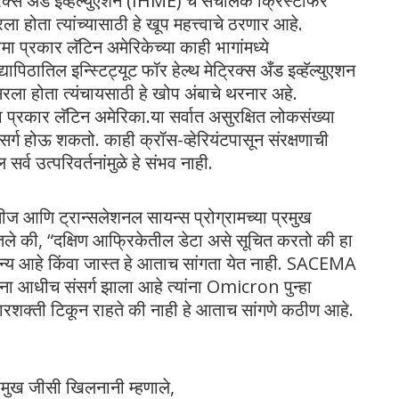
ेट्रिक्स अँड इव्हॅल्युएशन (IHME) चे संचालक क्रिस्टोफर
ला होता त्यांच्यासाठी हे खूप महत्त्वाचे ठरणार आहे.
ा प्रकार लॅटिन अमेरिकेच्या काही भागांमध्ये
पिठातिल इन्स्टिट्यूट फॉर हेल्थ मेट्रिक्स अँड इव्हॅल्युएशन
ला होता त्यंचायसाठी हे खोप अंबाचे थरनार अहे.
मा प्रकार लॅटिन अमेरिका.या सर्वात असुरक्षित लोकसंख्या
र्ग होऊ शकतो. काही क्रॉस-व्हेरियंटपासून संरक्षणाची
र्व उत्परिवर्तनांमुळे हे संभव नाही.
िसीज आणि ट्रान्सलेशनल सायन्स प्रोग्रामच्या प्रमुख
ंगितले की, “दक्षिण आफ्रिकेतील डेटा असे सूचित करतो की हा
सर्गजन्य आहे किंवा जास्त हे आताच सांगता येत नाही. SACEMA
ंना आधीच संसर्ग झाला आहे त्यांना Omicron पुन्हा
ारशक्ती टिकून राहते की नाही हे आताच सांगणे कठीण आहे.
्रमुख जीसी खिलनानी म्हणाले,