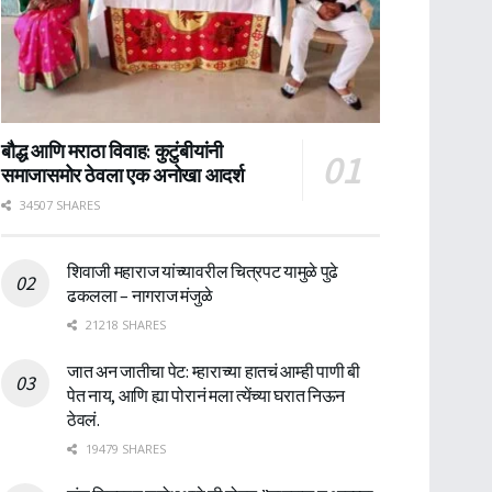
बौद्ध आणि मराठा विवाह: कुटुंबीयांनी
समाजासमोर ठेवला एक अनोखा आदर्श
34507 SHARES
शिवाजी महाराज यांच्यावरील चित्रपट यामुळे पुढे
ढकलला – नागराज मंजुळे
21218 SHARES
जात अन जातीचा पेट: म्हाराच्या हातचं आम्ही पाणी बी
पेत नाय, आणि ह्या पोरानं मला त्येंच्या घरात निऊन
ठेवलं.
19479 SHARES