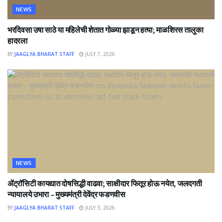
NEWS
भरदिवसा उषा साठे या महिलेची शेतात गोळ्या झाडून हत्या; माळशिरस तालुका
हादरला
BY
JAAGLYA BHARAT STAFF
JULY 7, 2026
NEWS
ॲट्रॉसिटी कायद्यात दोषसिद्धी वाढवा; साक्षीदार फितूर होऊ नयेत, जलदगती
न्यायालये उभारा – मुख्यमंत्री देवेंद्र फडणवीस
BY
JAAGLYA BHARAT STAFF
JULY 3, 2026