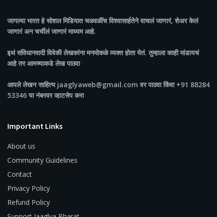
जागल्या भारत
हे सोशल मिडियात चळवळींच विश्वासार्हतेने वाचलं जाणारं, शेअर केलं
जाणारं अन चर्चीलं जाणारं माध्यम आहे.
इथं संविधानवादी विवेकी लेखकांना मनमोकळे व्यक्त होता येतं. तुम्हाला काही मांडायचं
आहे तर आमच्याकडे लेख पाठवा
आपले लेखन साहित्य jaaglyaweb@gmail.com वर पाठवा किंवा +91 88284
53346 या नंबरवर व्हाटसेप करा
Important Links
About us
Community Guidelines
Contact
Privacy Policy
Refund Policy
Support Jaaglya Bharat