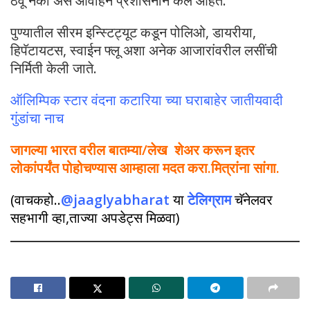
ठेवू नका असे आवाहन प्रशासनाने केले आहेत.
पुण्यातील सीरम इन्स्टिट्यूट कडून पोलिओ, डायरीया,
हिपॅटायटस, स्वाईन फ्लू अशा अनेक आजारांवरील लसींची
निर्मिती केली जाते.
ऑलिम्पिक स्टार वंदना कटारिया च्या घराबाहेर जातीयवादी
गुंडांचा नाच
जागल्या भारत वरील बातम्या/लेख शेअर करून इतर
लोकांपर्यंत पोहोचण्यास आम्हाला मदत करा.मित्रांना सांगा.
(वाचकहो..
@jaaglyabharat
या
टेलिग्राम
चॅनेलवर
सहभागी व्हा,ताज्या अपडेट्स मिळवा)