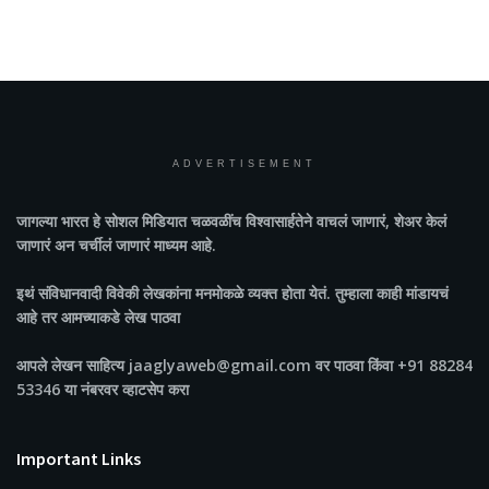
ADVERTISEMENT
जागल्या भारत
हे सोशल मिडियात चळवळींच विश्वासार्हतेने वाचलं जाणारं, शेअर केलं
जाणारं अन चर्चीलं जाणारं माध्यम आहे.
इथं संविधानवादी विवेकी लेखकांना मनमोकळे व्यक्त होता येतं. तुम्हाला काही मांडायचं
आहे तर आमच्याकडे लेख पाठवा
आपले लेखन साहित्य jaaglyaweb@gmail.com वर पाठवा किंवा +91 88284
53346 या नंबरवर व्हाटसेप करा
Important Links