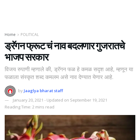
Home
POLITICAL
ड्रॅगन फ्रूट चं नाव बदलणार गुजरातचे
भाजप सरकार
विजय रुपाणी म्हणाले की, ड्रॅगन फळ हे कमळ सदृश आहे, म्हणून या
फळाला संस्कृत शब्द कमलम असे नाव देण्यात येणार आहे.
by
Jaaglya bharat staff
January 20, 2021 - Updated on September 19, 2021
Reading Time: 2 mins read