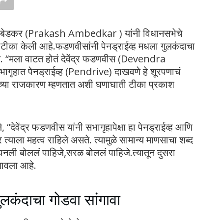
श आंबेडकर (Prakash Ambedkar ) यांनी विधानसभेचे
ती टीका केली आहे.फडणवीसांनी पेनड्राईव्ह मधला गुलकंदाचा
ंय. “मला वाटत होतं देवेंद्र फडणवीस (Devendra
गृहात पेनड्राईव्ह (Pendrive) दाखवणे हे शूरपणाचं
णाच्या राजकारण म्हणतात अशी घणाघाती टीका प्रकाश
“देवेंद्र फडणवीस यांनी सभागृहापेक्षा हा पेनड्राईव्ह आणि
त्याला महत्व राहिले असते. त्यामुळे सामान्य माणसाचा शब्द
नली बोललं पाहिजे,सरळ बोललं पाहिजे.त्यातून दुसरा
गावला आहे.
ुलकंदाचा गोडवा सांगावा