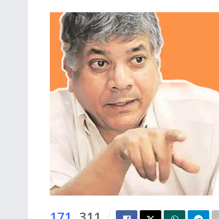
171
311