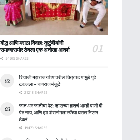
बौद्ध आणि मराठा विवाह: कुटुंबीयांनी
समाजासमोर ठेवला एक अनोखा आदर्श
34505 SHARES
शिवाजी महाराज यांच्यावरील चित्रपट यामुळे पुढे
ढकलला – नागराज मंजुळे
21218 SHARES
जात अन जातीचा पेट: म्हाराच्या हातचं आम्ही पाणी बी
पेत नाय, आणि ह्या पोरानं मला त्येंच्या घरात निऊन
ठेवलं.
19479 SHARES