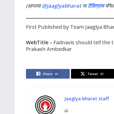
(आपल्या
@jaaglyabharat
या
टेलिग्राम
चॅने
First Published by Team Jaaglya Bha
WebTitle –
Fadnavis should tell the t
Prakash Ambedkar
Share
68
Tweet
43
Jaaglya bharat staff