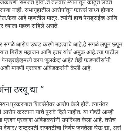
राजकारणी समजत होतो.ते तलवार म्यानातून काढूत लढत
शूरपणा नाही. सभागृहातील आरोपांतून फारसं साध्य होणार
ल.फेक आहे म्हणतील मात्र, त्यांनी हाच पेनड्राईव्ह आणि
र त्याला महत्व राहिले असते.
ा समोर सगळे आरोप उघड करणे महत्वाचे आहे.हे सगळं लपून छपून
 त्यात गिरीश महाजन आणि इतर यांचं अमुक आहे.त्या पाटील
 पेनड्राईव्हमध्ये काय ‘गुलकंद’ आहे? तेही फडणवीसांनी
, अशी मागणी प्रकाश आंबेडकरांनी केली आहे.
ना ठरवू द्या “
सालियन प्रकरणात शिवसेनेवर आरोप केले होते. त्यानंतर
ही आरोप करताना याचे पुरावे दिले नाहीत. या गोष्टी आम्ही
सा प्रश्न प्रकाश आंबेडकरांनी उपस्थित केला आहे. तसेच
ाय देणार? राष्ट्रपती राजवटीचा निर्णय जनतेला घेऊ द्या, असं