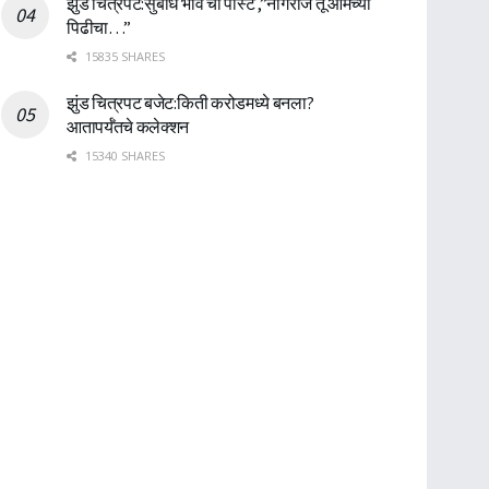
झुंड चित्रपट:सुबोध भावे ची पोस्ट ,”नागराज तू आमच्या
पिढीचा…”
15835 SHARES
झुंड चित्रपट बजेट:किती करोडमध्ये बनला?
आतापर्यँतचे कलेक्शन
15340 SHARES