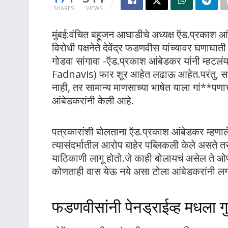
SHARES
VIEWS
मुंबई:वंचित बहूजन आघाडीचे अध्यक्ष ऍड.प्रका
विरोधी पक्षनेते देवेंद्र फडणवीस यांच्यावर घणाघा
गोडवा सांगावा -ऍड.प्रकाश आंबेडकर यांनी म्हटल
Fadnavis) फार शूर आहेत लढाऊ आहेत.परंतु, सभा
नाही, तर सामान्य माणसाच्या भाषेत याला गां**प
आंबेडकरांनी केली आहे.
पत्रकारांशी बोलताना ऍड.प्रकाश आंबेडकर म्हणाले, 
त्यासंदर्भातील आरोप बाहेर पब्लिकली केले असते तर 
याठिकाणी लागू होतो.जे काही बोलायचं असेल ते ओप
कोणताही वास येऊ नये असा टोला आंबेडकरांनी ल
फडणवीसांनी पेनड्राईव्ह मधला ग