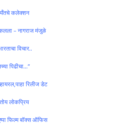
्यँतचे कलेक्शन
ढकलला – नागराज मंजुळे
 भारताचा विचार..
मच्या पिढीचा…”
्हायरल,पाहा रिलीज डेट
रतोय लोकप्रिय
पा फिल्म बॉक्स ऑफिस