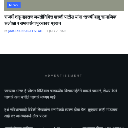
NEWS
राजर्षी शाहू महाराज जयंतीनिमित्त मारुती पाटील यांना ‘राजर्षी शाहू सामाजिक
सलोखा व समाजसेवा पुरस्कार’ प्रदान
BY
JAAGLYA BHARAT STAFF
JULY 2, 2026
ADVERTISEMENT
जागल्या भारत
हे सोशल मिडियात चळवळींच विश्वासार्हतेने वाचलं जाणारं, शेअर केलं
जाणारं अन चर्चीलं जाणारं माध्यम आहे.
इथं संविधानवादी विवेकी लेखकांना मनमोकळे व्यक्त होता येतं. तुम्हाला काही मांडायचं
आहे तर आमच्याकडे लेख पाठवा