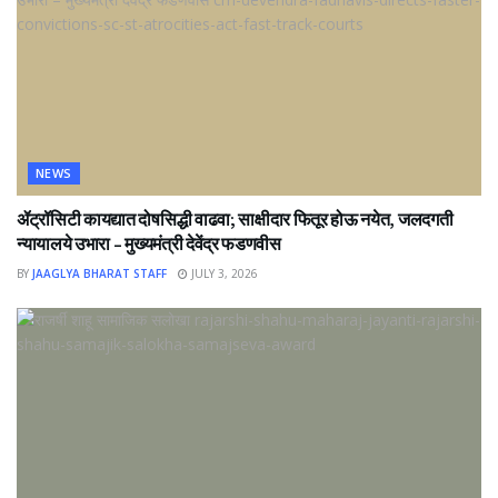
NEWS
ॲट्रॉसिटी कायद्यात दोषसिद्धी वाढवा; साक्षीदार फितूर होऊ नयेत, जलदगती
न्यायालये उभारा – मुख्यमंत्री देवेंद्र फडणवीस
BY
JAAGLYA BHARAT STAFF
JULY 3, 2026