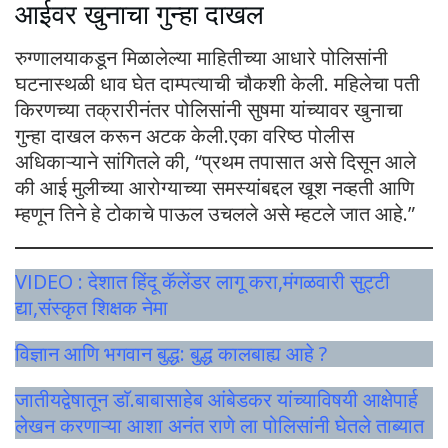
आईवर खुनाचा गुन्हा दाखल
रुग्णालयाकडून मिळालेल्या माहितीच्या आधारे पोलिसांनी
घटनास्थळी धाव घेत दाम्पत्याची चौकशी केली. महिलेचा पती
किरणच्या तक्रारीनंतर पोलिसांनी सुषमा यांच्यावर खुनाचा
गुन्हा दाखल करून अटक केली.एका वरिष्ठ पोलीस
अधिकाऱ्याने सांगितले की, “प्रथम तपासात असे दिसून आले
की आई मुलीच्या आरोग्याच्या समस्यांबद्दल खूश नव्हती आणि
म्हणून तिने हे टोकाचे पाऊल उचलले असे म्हटले जात आहे.”
VIDEO : देशात हिंदू कॅलेंडर लागू करा,मंगळवारी सुट्टी
द्या,संस्कृत शिक्षक नेमा
विज्ञान आणि भगवान बुद्ध: बुद्ध कालबाह्य आहे ?
जातीयद्वेषातून डाॅ.बाबासाहेब आंबेडकर यांच्याविषयी आक्षेपार्ह
लेखन करणाऱ्या आशा अनंत राणे ला पोलिसांनी घेतले ताब्यात