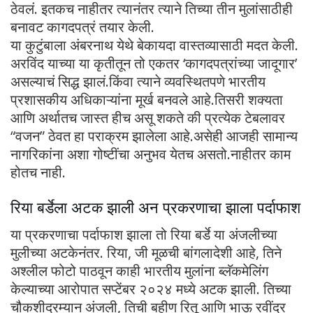
ठेवलं. इतकच नाहीतर त्यानंतर त्याने तिच्या तीन मुलांसाठीही
बनावट कागदपत्रं तयार केली.
या कुटुंबाला अंबरनाथ येथे बेकायदा वास्तव्यासाठी मदत केली.
अरविंद याच्या या कृतीतून तो एकतर ‘कागदपत्रांच्या जादूगार’
असल्याचं सिद्ध झालं.किंवा त्याने व्यवस्थितपणे भारतीय
प्रशासकीय अधिकाऱ्यांना मूर्ख बनवले आहे.तिसरी शक्यता
आणि अर्थातच जास्त हीच असू शकते की प्रत्येक टेबलावर
“वजन” ठेवत हा पराक्रम झालेला आहे.असेही आजही सामान्य
नागरिकांना अशा गोष्टींचा अनुभव येतच असतो.नाहीतर काम
होतच नाही.
रिया बर्डेला अटक झाली अन प्रकरणाचा झाला पर्दाफाश
या प्रकरणाचा पर्दाफाश झाला तो रिया बर्डे या अंजलीच्या
मुलीच्या अटकेनंतर. रिया, जी मूळची बांगलादेशी आहे, तिने
अश्लील फोटो पाठवून काही भारतीय मुलांना ब्लॅकमेलिंग
केल्याच्या आरोपात सप्टेंबर २०२४ मध्ये अटक झाली. तिच्या
चौकशीदरम्यान अंजली, तिची बहीण रितू आणि भाऊ रवींद्र