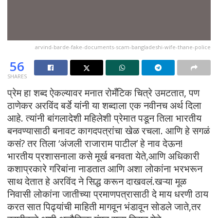
arvind-barde-fake-documents-scam-bangladeshi-wife-thane-police
56
SHARES
प्रेम हा शब्द ऐकल्यावर मनात रोमँटिक चित्रे उमटतात, पण
ठाणेकर अरविंद बर्डे यांनी या शब्दाला एक नवीनच अर्थ दिला
आहे. त्यांनी बांगलादेशी महिलेशी प्रेमात पडून तिला भारतीय
बनवण्यासाठी बनावट कागदपत्रांचा खेळ रचला. आणि हे सगळं
कसं? तर तिला ‘अंजली राजाराम पाटील’ हे नाव देऊन!
भारतीय प्रशासनाला कसे मूर्ख बनवता येते,आणि अधिकारी
कशाप्रकारे गरिबांना नाडतात आणि अशा लोकांना भरभरून
साथ देतात हे अरविंद ने सिद्ध करून दाखवलं.खऱ्या मूळ
निवासी लोकांना जातीच्या प्रमाणपत्रासाठी दे माय धरणी ठाय
करत सात पिढ्यांची माहिती मागवून भंडावून सोडले जाते,तर