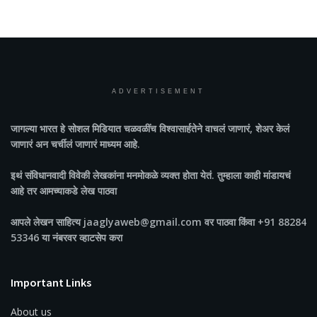
ADVERTISEMENT
जागल्या भारत
हे सोशल मिडियात चळवळींच विश्वासार्हतेने वाचलं जाणारं, शेअर केलं
जाणारं अन चर्चीलं जाणारं माध्यम आहे.
इथं संविधानवादी विवेकी लेखकांना मनमोकळे व्यक्त होता येतं. तुम्हाला काही मांडायचं
आहे तर आमच्याकडे लेख पाठवा
आपले लेखन साहित्य jaaglyaweb@gmail.com वर पाठवा किंवा +91 88284
53346 या नंबरवर व्हाटसेप करा
Important Links
About us