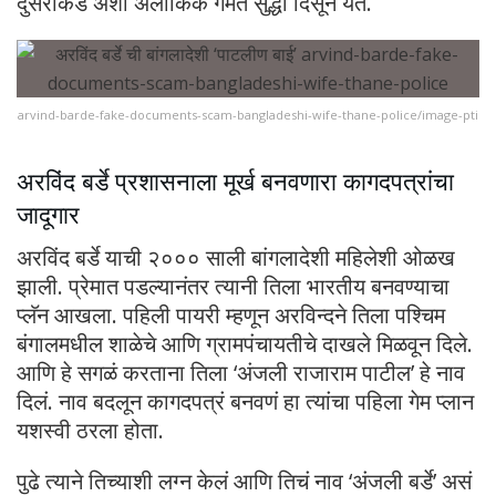
दुसरीकडे अशी अलौकिक गंमत सुद्धा दिसून येते.
arvind-barde-fake-documents-scam-bangladeshi-wife-thane-police/image-pti
अरविंद बर्डे प्रशासनाला मूर्ख बनवणारा कागदपत्रांचा
जादूगार
अरविंद बर्डे याची २००० साली बांगलादेशी महिलेशी ओळख
झाली. प्रेमात पडल्यानंतर त्यानी तिला भारतीय बनवण्याचा
प्लॅन आखला. पहिली पायरी म्हणून अरविन्दने तिला पश्चिम
बंगालमधील शाळेचे आणि ग्रामपंचायतीचे दाखले मिळवून दिले.
आणि हे सगळं करताना तिला ‘अंजली राजाराम पाटील’ हे नाव
दिलं. नाव बदलून कागदपत्रं बनवणं हा त्यांचा पहिला गेम प्लान
यशस्वी ठरला होता.
पुढे त्याने तिच्याशी लग्न केलं आणि तिचं नाव ‘अंजली बर्डे’ असं