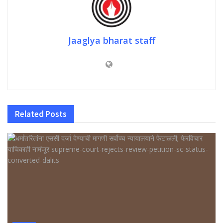
Jaaglya bharat staff
Related
Posts