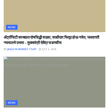
NEWS
ॲट्रॉसिटी कायद्यात दोषसिद्धी वाढवा; साक्षीदार फितूर होऊ नयेत, जलदगती
न्यायालये उभारा – मुख्यमंत्री देवेंद्र फडणवीस
BY
JAAGLYA BHARAT STAFF
JULY 3, 2026
NEWS