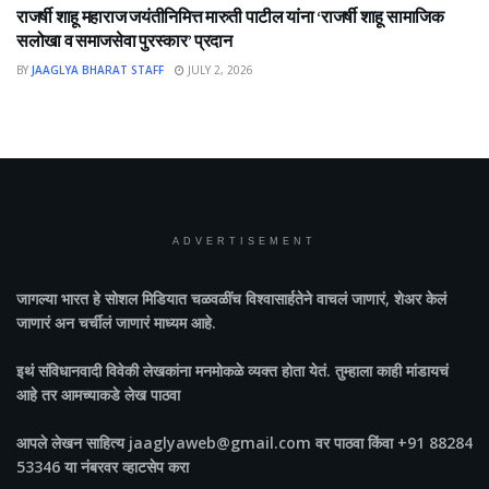
राजर्षी शाहू महाराज जयंतीनिमित्त मारुती पाटील यांना ‘राजर्षी शाहू सामाजिक
सलोखा व समाजसेवा पुरस्कार’ प्रदान
BY
JAAGLYA BHARAT STAFF
JULY 2, 2026
ADVERTISEMENT
जागल्या भारत
हे सोशल मिडियात चळवळींच विश्वासार्हतेने वाचलं जाणारं, शेअर केलं
जाणारं अन चर्चीलं जाणारं माध्यम आहे.
इथं संविधानवादी विवेकी लेखकांना मनमोकळे व्यक्त होता येतं. तुम्हाला काही मांडायचं
आहे तर आमच्याकडे लेख पाठवा
आपले लेखन साहित्य jaaglyaweb@gmail.com वर पाठवा किंवा +91 88284
53346 या नंबरवर व्हाटसेप करा