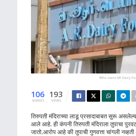
Who owns AR Dairy Foo
106
193
SHARES
VIEWS
तिरुपती मंदिराच्या लाडू प्रसादाबाबत सुरू असलेल्
आले आहे. ही कंपनी तिरुपती मंदिराला तुपाचा पुरव
जातो.आरोप आहे की तुपाची गुणवत्ता चांगली नव्हती