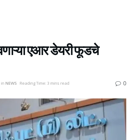
वणाऱ्या एआर डेयरी फूडचे
0
in
NEWS
Reading Time: 3 mins read