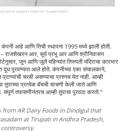
ods which supplies Ghee for Tirupati Ladoo
ित कंपनी आहे आणि तिची स्थापना 1995 मध्ये झाली होती.
त – राजशेखरन आर, सूर्य प्रभु आर आणि श्रीनिवासन
्टनुसार, जून आणि जुलै महिन्यांत तिरुपती मंदिराचा कारभार
्त दूध पुरवण्यात आले होते. कंपनीच्या एका संचालकाने,
्राण्यांची चरबी असण्याचा प्रश्नच येत नाही. आम्ही
ा तुपाच्या प्रत्येक बॅचची चाचणी केली जाते आणि
संपूर्ण तपासणीनंतरच आम्ही तुपाचा पुरवठा करतो.”
 from AR Dairy Foods in Dindigul that
rasadam at Tirupati in Andhra Pradesh,
 controversy.