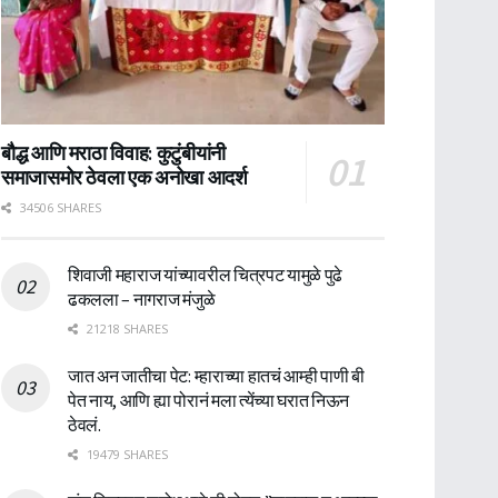
बौद्ध आणि मराठा विवाह: कुटुंबीयांनी
समाजासमोर ठेवला एक अनोखा आदर्श
34506 SHARES
शिवाजी महाराज यांच्यावरील चित्रपट यामुळे पुढे
ढकलला – नागराज मंजुळे
21218 SHARES
जात अन जातीचा पेट: म्हाराच्या हातचं आम्ही पाणी बी
पेत नाय, आणि ह्या पोरानं मला त्येंच्या घरात निऊन
ठेवलं.
19479 SHARES