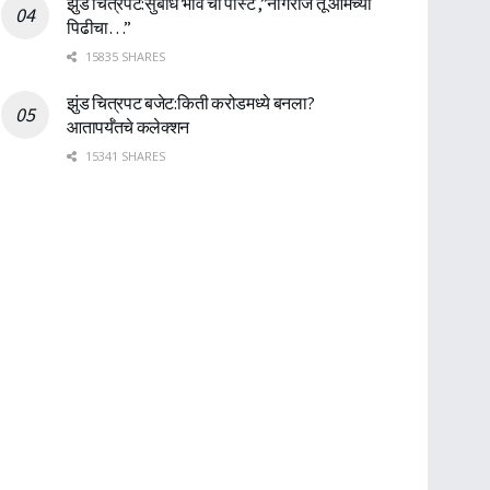
झुंड चित्रपट:सुबोध भावे ची पोस्ट ,”नागराज तू आमच्या
पिढीचा…”
15835 SHARES
झुंड चित्रपट बजेट:किती करोडमध्ये बनला?
आतापर्यँतचे कलेक्शन
15341 SHARES