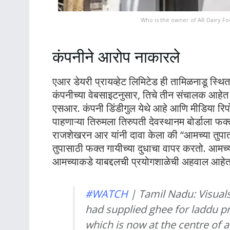
Who is the owner of AR Dairy Fo
कंपनीने आरोप नाकारले
एआर डेयरी प्रायव्हेट लिमिटेड ही तामिळनाडू स्थ
कंपनीच्या वेबसाइटनुसार, तिचे तीन संचालक आहे
एसआर. कंपनी डिंडीगुल येथे आहे आणि मीडिया रिपोर
पाहणाऱ्या तिरुमला तिरुपती देवस्थानम बोर्डाला फक
राजशेखरन आर यांनी दावा केला की “आमच्या तुपात प
तुपासाठी फक्त गायीच्या दुधाचा वापर करतो. आमच्य
आमच्याकडे याबद्दलची प्रयोगशाळेची अहवाल आहेत. 
#WATCH
| Tamil Nadu: Visuals
had supplied ghee for laddu p
which is now at the centre of a