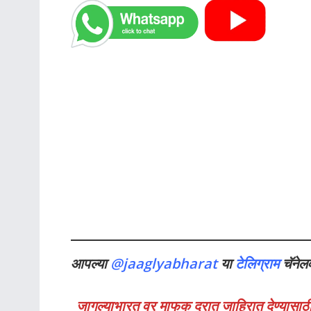
आपल्या
@jaaglyabharat
या
टेलिग्राम
चॅनेल
जागल्याभारत वर माफक दरात जाहिरात देण्यासाठी