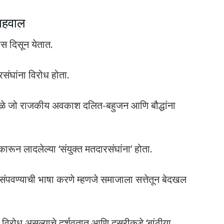
 अहवाल
ास दिसून येतात.
संघांना विरोध होता.
ुळे जो राजकीय अवकाश दलित-बहुजन आणि बौद्धांना
कारून लादलेल्या ‘संयुक्त मतदारसंघांना’ होता.
संपवण्याची भाषा करणे म्हणजे समाजाला सत्तेतून बेदखल
 विरोध असल्याचे दर्शवतात आणि दुसरीकडे ‘बांठीया