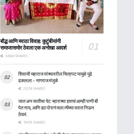
बौद्ध आणि मराठा विवाह: कुटुंबीयांनी
समाजासमोर ठेवला एक अनोखा आदर्श
34504 SHARES
शिवाजी महाराज यांच्यावरील चित्रपट यामुळे पुढे
ढकलला – नागराज मंजुळे
21218 SHARES
जात अन जातीचा पेट: म्हाराच्या हातचं आम्ही पाणी बी
पेत नाय, आणि ह्या पोरानं मला त्येंच्या घरात निऊन
ठेवलं.
19479 SHARES