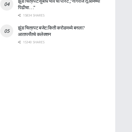
झुंड चित्रपट:सुबोध भावे ची पोस्ट ,”नागराज तू आमच्या
पिढीचा…”
15834 SHARES
झुंड चित्रपट बजेट:किती करोडमध्ये बनला?
आतापर्यँतचे कलेक्शन
15340 SHARES