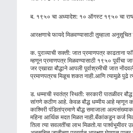
ब. १९५० चा अध्यादेश: १० ऑगस्ट १९५० चा राष्ट
आरक्षणाचे फायदे मिळवण्यासाठी तुम्हाला अनुसूचित
क. पुराव्याची सक्ती: जात प्रमाणपत्र काढताना फॉर्
म्हणून प्रमाणपत्र मिळवण्यासाठी १९५० पूर्वीचा जात
जर एखाद्या बौद्धाने आपली पूर्वाश्रमीची जात नोंदव
प्रमाणपत्रच मिळूच शकत नाही.आणि त्यामुळे पुढे त
ड. धम्माची स्वतंत्र स्थिती: सरकारी पातळीवर बौ
सांगणे कठीण आहे. केवळ बौद्ध धम्मीय आहे म्हणून 
काश्मिरी पंडितांप्रमाणे बौद्ध समाजाला अल्पसंख्य
महिना आर्थिक मदत मिळत नाही.बँकांकडून कर्ज म
तिला त्या सवलतींचा लाभ मिळतो.या पार्श्वभूमीवर उद्
अनुसूचित जातीच्या प्रवर्गात आरक्षण घेण्यास पात्