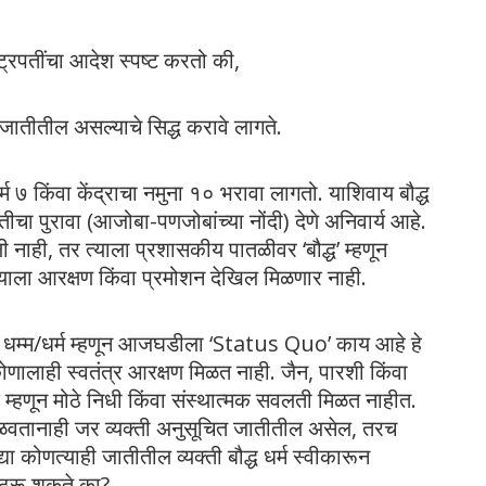
्रपतींचा आदेश स्पष्ट करतो की,
 जातीतील असल्याचे सिद्ध करावे लागते.
म ७ किंवा केंद्राचा नमुना १० भरावा लागतो. याशिवाय बौद्ध
ीचा पुरावा (आजोबा-पणजोबांच्या नोंदी) देणे अनिवार्य आहे.
ली नाही, तर त्याला प्रशासकीय पातळीवर ‘बौद्ध’ म्हणून
्याला आरक्षण किंवा प्रमोशन देखिल मिळणार नाही.
द्ध धम्म/धर्म म्हणून आजघडीला ‘Status Quo’ काय आहे हे
कोणालाही स्वतंत्र आरक्षण मिळत नाही. जैन, पारशी किंवा
ाक म्हणून मोठे निधी किंवा संस्थात्मक सवलती मिळत नाहीत.
िळवतानाही जर व्यक्ती अनुसूचित जातीतील असेल, तरच
या कोणत्याही जातीतील व्यक्ती बौद्ध धर्म स्वीकारून
र ठरू शकते का?