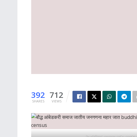
392
712
SHARES
VIEWS
buddhist-community-caste-