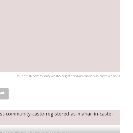
buddhist-community-caste-registered-as-mahar-in-caste-census
registered-as-mahar-in-caste-census