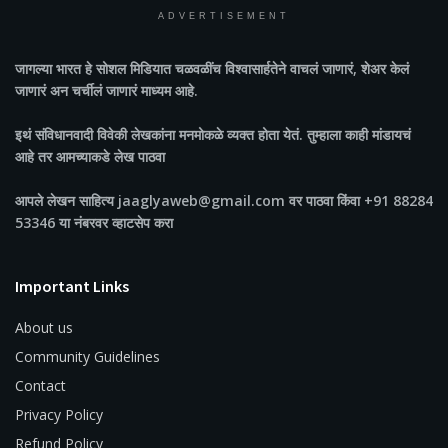
ADVERTISEMENT
जागल्या भारत
हे सोशल मिडियात चळवळींच विश्वासार्हतेने वाचलं जाणारं, शेअर केलं
जाणारं अन चर्चीलं जाणारं माध्यम आहे.
इथं संविधानवादी विवेकी लेखकांना मनमोकळे व्यक्त होता येतं. तुम्हाला काही मांडायचं
आहे तर आमच्याकडे लेख पाठवा
आपले लेखन साहित्य jaaglyaweb@gmail.com वर पाठवा किंवा +91 88284
53346 या नंबरवर व्हाटसेप करा
Important Links
About us
Community Guidelines
Contact
Privacy Policy
Refund Policy