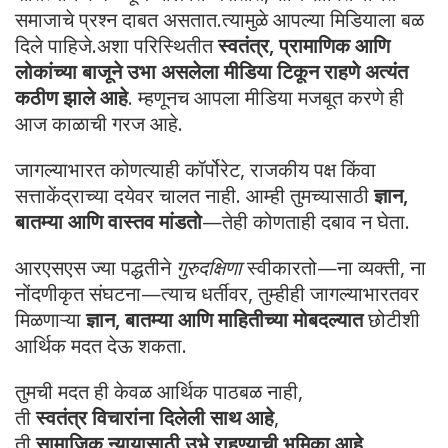
समाजाचे प्रश्न दाबत असतात.त्यामुळे आपल्या मिडियाला बळ
दिले पाहिजे.अशा परिस्थितीत
स्वतंत्र, प्रामाणिक आणि
लोकांच्या बाजूने उभा असलेला मीडिया टिकून राहणे अत्यंत
कठीण झाले आहे
. म्हणूनच आपला मीडिया मजबूत करणे ही
आज काळाची गरज आहे.
जागल्याभारत कोणत्याही कॉर्पोरेट, राजकीय पक्ष किंवा
सत्ताकेंद्राच्या दयेवर चालत नाही. आम्ही तुमच्यासाठी
ज्ञान,
बातम्या आणि वास्तव मांडतो
—तेही कोणताही दबाव न घेता.
आरएसएस ज्या पद्धतीने
गुरुदक्षिणा
स्वीकारतो—ना व्यक्ती, ना
नोंदणीकृत संघटना—त्याच धर्तीवर, तुम्हीही जागल्याभारतवर
मिळणाऱ्या
ज्ञान, बातम्या आणि माहितीच्या मोबदल्यात
छोटीशी
आर्थिक मदत देऊ शकता.
तुमची मदत ही केवळ आर्थिक पाठबळ नाही,
ती
स्वतंत्र विचारांना दिलेली साथ आहे
,
ती
सामाजिक न्यायासाठी उभे राहण्याची भूमिका आहे
,