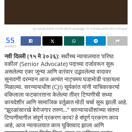
cji-surya-kant-cockroach-analogy-rti-media-activists-critique
55
SHARES
नवी दिल्ली (१५ मे २०२६):
सर्वोच्च न्यायालयात ‘वरिष्ठ
वकील’ (Senior Advocate) पदाच्या दर्जावरून सुरू
असलेल्या एका जुन्या आणि वारंवार उद्भवलेल्या वादावर
सुनावणी दरम्यान आज अत्यंत नाट्यमय घडामोडी पाहायला
मिळाल्या. सरन्यायाधीश (CJI) सूर्यकांत यांनी याचिकाकर्त्या
वकिलाला फटकारताना केलेल्या तीव्र टिप्पणीची सध्या
कायदेशीर आणि सामाजिक वर्तुळात मोठी चर्चा सुरू झाली आहे.
“झुरळांसारखे बेरोजगार तरुण…” सरन्यायाधीशांच्या संतप्त
टिप्पणीमागील संपूर्ण प्रकरण काय? हे संपूर्ण प्रकरण काय
आहे, आज न्यायालयात काय युक्तिवाद झाला आणि