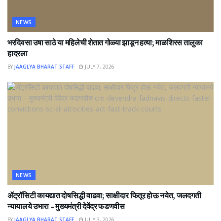
NEWS
भरदिवसा उषा साठे या महिलेची शेतात गोळ्या झाडून हत्या; माळशिरस तालुका
हादरला
BY
JAAGLYA BHARAT STAFF
JULY 7, 2026
NEWS
ॲट्रॉसिटी कायद्यात दोषसिद्धी वाढवा; साक्षीदार फितूर होऊ नयेत, जलदगती
न्यायालये उभारा – मुख्यमंत्री देवेंद्र फडणवीस
BY
JAAGLYA BHARAT STAFF
JULY 3, 2026