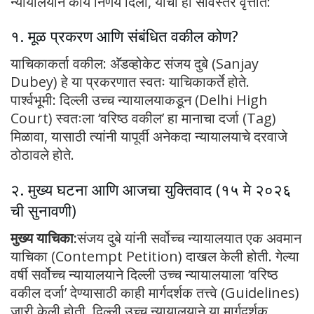
न्यायालयाने काय निर्णय दिला, याचा हा सविस्तर वृत्तांत:
१. मूळ प्रकरण आणि संबंधित वकील कोण?
याचिकाकर्ता वकील: अ‍ॅडव्होकेट संजय दुबे (Sanjay
Dubey) हे या प्रकरणात स्वतः याचिकाकर्ते होते.
पार्श्वभूमी: दिल्ली उच्च न्यायालयाकडून (Delhi High
Court) स्वतःला ‘वरिष्ठ वकील’ हा मानाचा दर्जा (Tag)
मिळावा, यासाठी त्यांनी यापूर्वी अनेकदा न्यायालयाचे दरवाजे
ठोठावले होते.
२. मुख्य घटना आणि आजचा युक्तिवाद (१५ मे २०२६
ची सुनावणी)
मुख्य याचिका:
संजय दुबे यांनी सर्वोच्च न्यायालयात एक अवमान
याचिका (Contempt Petition) दाखल केली होती. गेल्या
वर्षी सर्वोच्च न्यायालयाने दिल्ली उच्च न्यायालयाला ‘वरिष्ठ
वकील दर्जा’ देण्यासाठी काही मार्गदर्शक तत्त्वे (Guidelines)
जारी केली होती. दिल्ली उच्च न्यायालयाने या मार्गदर्शक