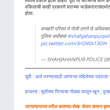
मध्येच वकील झाले आहेत. पूर्वी तो कोचिंगचे काम क
वकिलाची काही प्रकरणे घराच्या भाडेकरारासंदर्भात 
होता.
कचहरी परिसर मे गोली लगने से अधिवक्ता क
पुलिस अधीक्षक
#shahjahanpurpol
pic.twitter.com/3rGN0x13OH
— SHAHJAHANPUR POLICE (@s
युपी : अर्ज भरण्यासाठी जाणाऱ्या महिलेच्या पदराला 
हाथरस : मुलीच्या पित्याचा गोळ्या घालून खून ; पुन
जागल्याभारत वरील बातम्या/लेख शेअर करून इतर लो