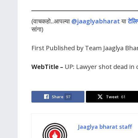
(वाचकहो..आपल्या
@jaaglyabharat
या
टेलि
सांगा)
First Published by Team Jaaglya Bha
WebTitle
–
UP: Lawyer shot dead in 
Share
97
Tweet
61
Jaaglya bharat staff