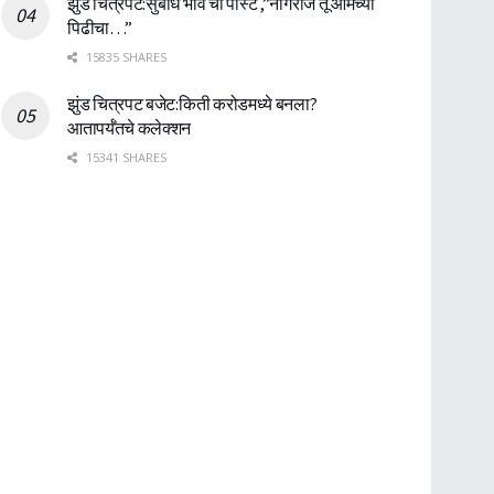
झुंड चित्रपट:सुबोध भावे ची पोस्ट ,”नागराज तू आमच्या
पिढीचा…”
15835 SHARES
झुंड चित्रपट बजेट:किती करोडमध्ये बनला?
आतापर्यँतचे कलेक्शन
15341 SHARES