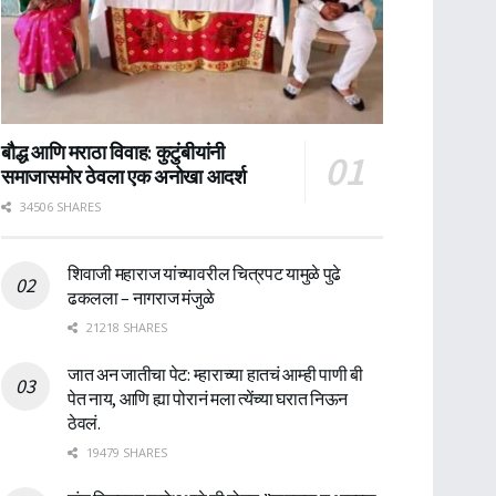
बौद्ध आणि मराठा विवाह: कुटुंबीयांनी
समाजासमोर ठेवला एक अनोखा आदर्श
34506 SHARES
शिवाजी महाराज यांच्यावरील चित्रपट यामुळे पुढे
ढकलला – नागराज मंजुळे
21218 SHARES
जात अन जातीचा पेट: म्हाराच्या हातचं आम्ही पाणी बी
पेत नाय, आणि ह्या पोरानं मला त्येंच्या घरात निऊन
ठेवलं.
19479 SHARES