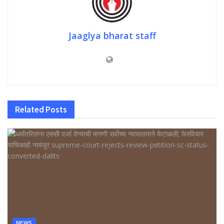
Jaaglya bharat staff
Related
Posts
NEWS