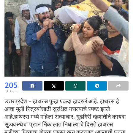
205
SHARES
उत्तरप्रदेश – हाथरस पुन्हा एकदा हादरलं आहे. हाथरस हे
आता मुली स्त्रियांसाठी सुरक्षित नसल्याचे स्पष्ट झाले
आहे.हाथरस मध्ये महिला अत्याचार, गुंडगिरी दहशतीने कायदा
सुव्यवस्थेचा प्रश्न निकालात निघाल्याचे दिसते.हाथरस
मुलीच्या पित्याचा गोळ्या घालून खून करण्यात आल्याची घटना