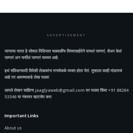
ADVERTISEMENT
जागल्या भारत
हे सोशल मिडियात चळवळींच विश्वासार्हतेने वाचलं जाणारं, शेअर केलं
जाणारं अन चर्चीलं जाणारं माध्यम आहे.
इथं संविधानवादी विवेकी लेखकांना मनमोकळे व्यक्त होता येतं. तुम्हाला काही मांडायचं
आहे तर आमच्याकडे लेख पाठवा
आपले लेखन साहित्य jaaglyaweb@gmail.com वर पाठवा किंवा +91 88284
53346 या नंबरवर व्हाटसेप करा
Important Links
About us